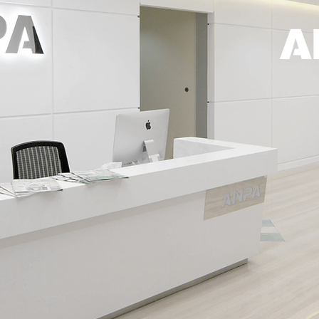
安柏
我
是